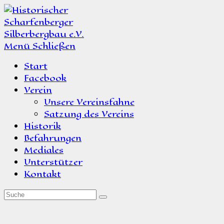
Zum
Inhalt
springen
Menü
Schließen
Start
Facebook
Verein
Unsere Vereinsfahne
Satzung des Vereins
Historik
Befahrungen
Mediales
Unterstützer
Kontakt