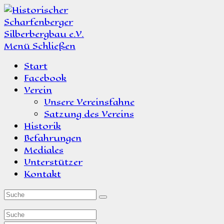
Zum
Inhalt
springen
Menü
Schließen
Start
Facebook
Verein
Unsere Vereinsfahne
Satzung des Vereins
Historik
Befahrungen
Mediales
Unterstützer
Kontakt
Suche