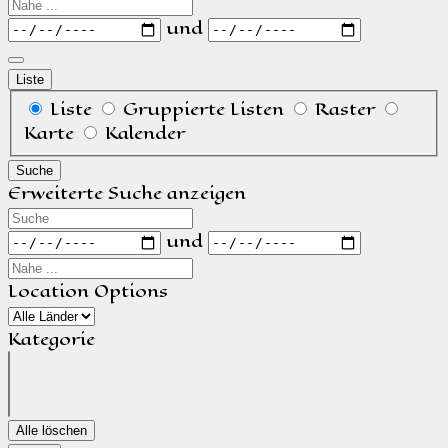
Nahe
...
Daten
und
Liste
Anzeigetyp
Liste
Gruppierte Listen
Raster
für
Karte
Kalender
Suchergebnisse
Suche
Erweiterte Suche anzeigen
Suche
Daten
und
Nahe
...
Location Options
Land
Kategorie
Kategorie
Alle löschen