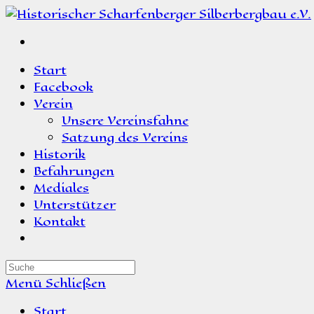
Zum
Inhalt
springen
Start
Facebook
Verein
Unsere Vereinsfahne
Satzung des Vereins
Historik
Befahrungen
Mediales
Unterstützer
Kontakt
Suche
nach:
Menü
Schließen
Start